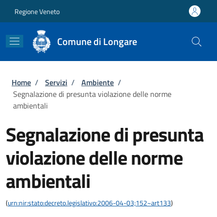
Salta al contenuto principale
Skip to footer content
Regione Veneto
Comune di Longare
Briciole di pane
Home
/
Servizi
/
Ambiente
/
Segnalazione di presunta violazione delle norme
ambientali
Segnalazione di presunta
violazione delle norme
ambientali
(
urn:nir:stato:decreto.legislativo:2006-04-03;152~art133
)