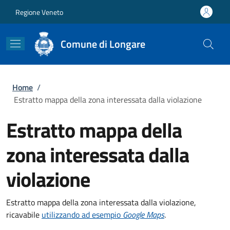
Salta al contenuto principale
Skip to footer content
Regione Veneto
Comune di Longare
Briciole di pane
Home
/
Estratto mappa della zona interessata dalla violazione
Estratto mappa della
zona interessata dalla
violazione
Estratto mappa della zona interessata dalla violazione,
ricavabile
utilizzando ad esempio
Google Maps
.