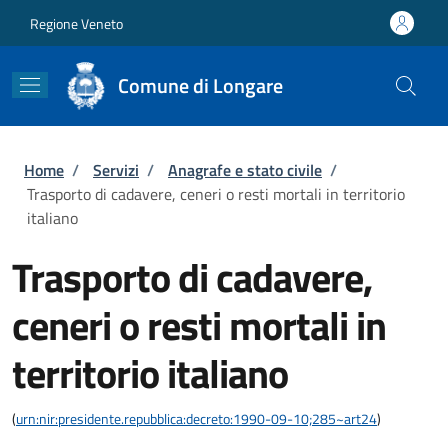
Salta al contenuto principale
Skip to footer content
Regione Veneto
Comune di Longare
Briciole di pane
Home
/
Servizi
/
Anagrafe e stato civile
/
Trasporto di cadavere, ceneri o resti mortali in territorio
italiano
Trasporto di cadavere,
ceneri o resti mortali in
territorio italiano
(
urn:nir:presidente.repubblica:decreto:1990-09-10;285~art24
)