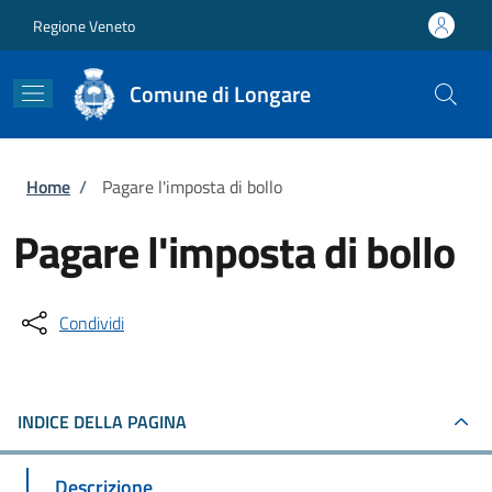
Salta al contenuto principale
Skip to footer content
Regione Veneto
Comune di Longare
Briciole di pane
Home
/
Pagare l'imposta di bollo
Pagare l'imposta di bollo
Condividi
INDICE DELLA PAGINA
Descrizione