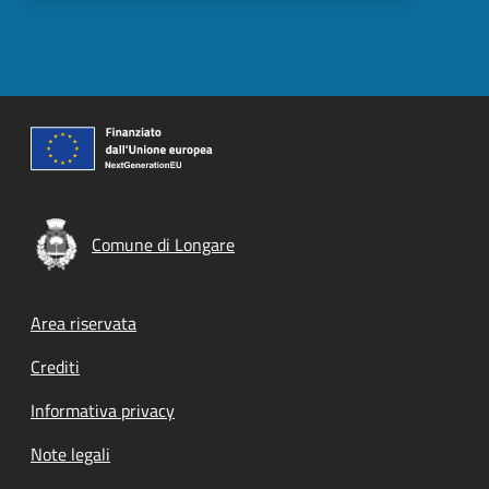
Comune di Longare
Footer menu
Area riservata
Crediti
Informativa privacy
Note legali