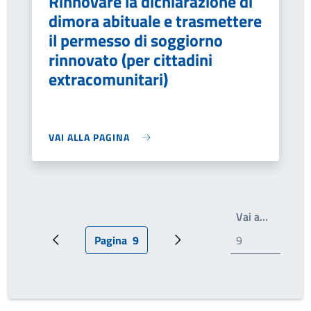
Rinnovare la dichiarazione di
dimora abituale e trasmettere
il permesso di soggiorno
rinnovato (per cittadini
extracomunitari)
VAI ALLA PAGINA
Write th
Vai a…
Pagina
9
Pagina precedente
Pagina attuale
Prossima pagina