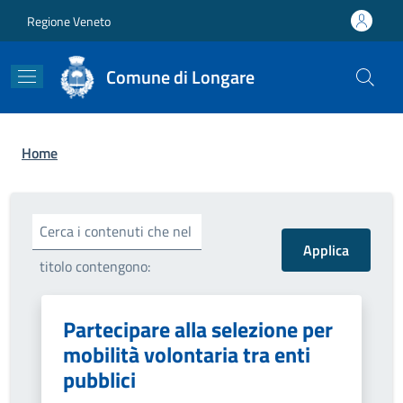
Salta al contenuto principale
Skip to footer content
Regione Veneto
Comune di Longare
Briciole di pane
Home
Cerca i contenuti che nel
titolo contengono:
Partecipare alla selezione per
mobilità volontaria tra enti
pubblici