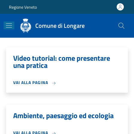
Salta al contenuto principale
Skip to footer content
Regione Veneto
Comune di Longare
Video tutorial: come presentare
una pratica
VAI ALLA PAGINA
Ambiente, paesaggio ed ecologia
VAI ALLA PAGINA