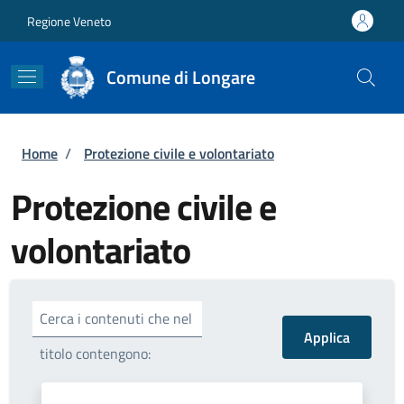
Salta al contenuto principale
Skip to footer content
Regione Veneto
Comune di Longare
Briciole di pane
Home
/
Protezione civile e volontariato
Protezione civile e
volontariato
Cerca i contenuti che nel
titolo contengono: