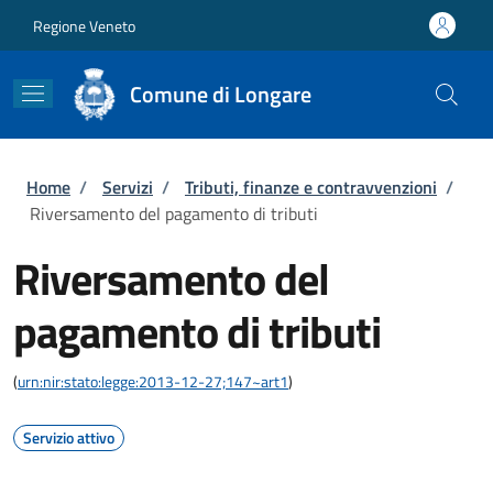
Salta al contenuto principale
Skip to footer content
Regione Veneto
Comune di Longare
Briciole di pane
Home
/
Servizi
/
Tributi, finanze e contravvenzioni
/
Riversamento del pagamento di tributi
Riversamento del
pagamento di tributi
(
urn:nir:stato:legge:2013-12-27;147~art1
)
Servizio attivo