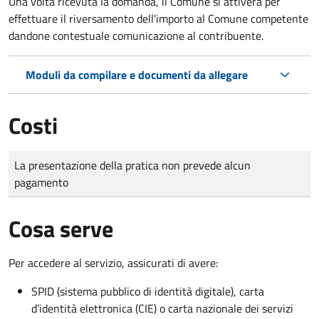
Una volta ricevuta la domanda, il Comune si attiverà per
effettuare il riversamento dell'importo al Comune competente
dandone contestuale comunicazione al contribuente.
Moduli da compilare e documenti da allegare
Costi
Tipo di pagamento
Importo
La presentazione della pratica non prevede alcun
pagamento
Cosa serve
Per accedere al servizio, assicurati di avere:
SPID (sistema pubblico di identità digitale), carta
d’identità elettronica (CIE) o carta nazionale dei servizi