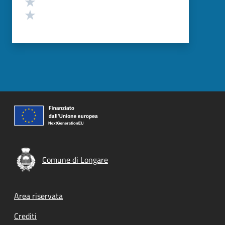
Valuta 2 stelle su 5
Valuta 1 stelle su 5
Comune di Longare
Footer menu
Area riservata
Crediti