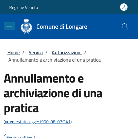
Salta al contenuto principale
Skip to footer content
Regione Veneto
Comune di Longare
Briciole di pane
Home
/
Servizi
/
Autorizzazioni
/
Annullamento e archiviazione di una pratica
Annullamento e
archiviazione di una
pratica
(
urn:nir:stato:legge:1990-08-07;241
)
Servizio attivo