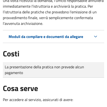
Una volta ricevuta la domanda, l'ufficio responsabile annullerà
immediatamente l'istruttoria e archivierà la pratica. Per
l’istruttoria delle pratiche che prevedono l'emissione di un
provvedimento finale, verrà semplicemente confermata
l'avvenuta archiviazione.
Moduli da compilare e documenti da allegare
Costi
Tipo di pagamento
Importo
La presentazione della pratica non prevede alcun
pagamento
Cosa serve
Per accedere al servizio, assicurati di avere: