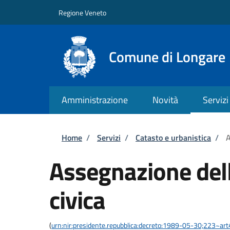
Salta al contenuto principale
Skip to footer content
Regione Veneto
Comune di Longare
Amministrazione
Novità
Servizi
Briciole di pane
Home
/
Servizi
/
Catasto e urbanistica
/
A
Assegnazione del
civica
(
urn:nir:presidente.repubblica:decreto:1989-05-30;223~ar