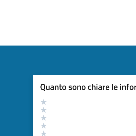
Quanto sono chiare le info
Valutazione
Valuta 5 stelle su 5
Valuta 4 stelle su 5
Valuta 3 stelle su 5
Valuta 2 stelle su 5
Valuta 1 stelle su 5