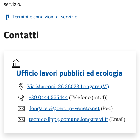
servizio.
Termini e condizioni di servizio
Contatti
Ufficio lavori pubblici ed ecologia
Via Marconi, 26 36023 Longare (VI)
+39 0444 555444
(Telefono (int. 1))
longare.vi@cert.ip-veneto.net
(Pec)
tecnico.llpp@comune.longare.vi.it
(Email)