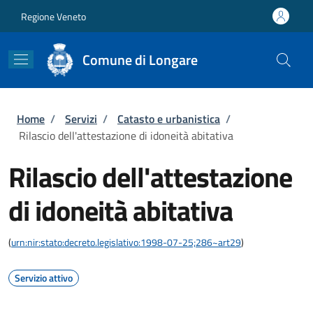
Salta al contenuto principale
Skip to footer content
Regione Veneto
Comune di Longare
Briciole di pane
Home
/
Servizi
/
Catasto e urbanistica
/
Rilascio dell'attestazione di idoneità abitativa
Rilascio dell'attestazione
di idoneità abitativa
(
urn:nir:stato:decreto.legislativo:1998-07-25;286~art29
)
Servizio attivo