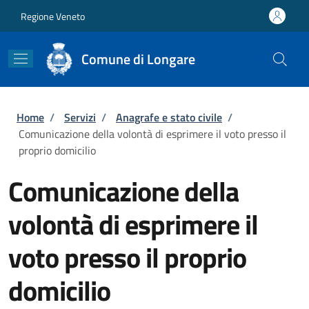
Salta al contenuto principale
Skip to footer content
Regione Veneto
Comune di Longare
Briciole di pane
Home
/
Servizi
/
Anagrafe e stato civile
/
Comunicazione della volontà di esprimere il voto presso il
proprio domicilio
Comunicazione della
volontà di esprimere il
voto presso il proprio
domicilio