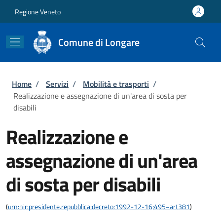
Salta al contenuto principale
Skip to footer content
Regione Veneto
Comune di Longare
Briciole di pane
Home
/
Servizi
/
Mobilità e trasporti
/
Realizzazione e assegnazione di un'area di sosta per
disabili
Realizzazione e
assegnazione di un'area
di sosta per disabili
(
urn:nir:presidente.repubblica:decreto:1992-12-16;495~art381
)