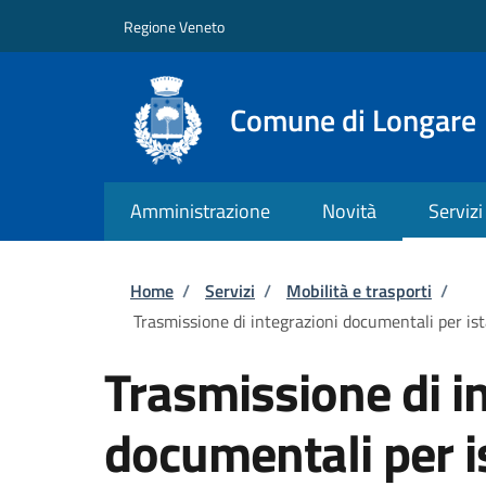
Salta al contenuto principale
Skip to footer content
Regione Veneto
Comune di Longare
Amministrazione
Novità
Servizi
Briciole di pane
Home
/
Servizi
/
Mobilità e trasporti
/
Trasmissione di integrazioni documentali per ista
Trasmissione di i
documentali per is