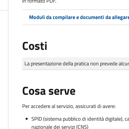
in formato PDF.
Moduli da compilare e documenti da allegar
Costi
Tipo di pagamento
Importo
La presentazione della pratica non prevede al
Cosa serve
Per accedere al servizio, assicurati di avere:
SPID (sistema pubblico di identità digitale), ca
nazionale dei servizi (CNS)