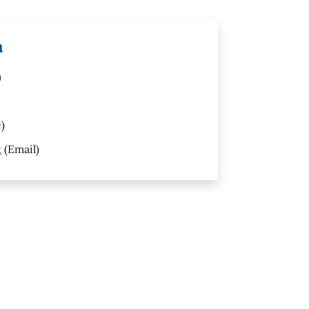
a
)
)
t
(Email)