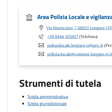
Area Polizia Locale e vigilanz
Via Municipio, 7 36023 Longare (VI
+39 0444 555027
(Telefono)
polizialocale.longare.vi@pec.it
(Pec
polizia.locale@comune.longare.vi.i
Strumenti di tutela
Tutela amministrativa
Tutela giurisdizionale