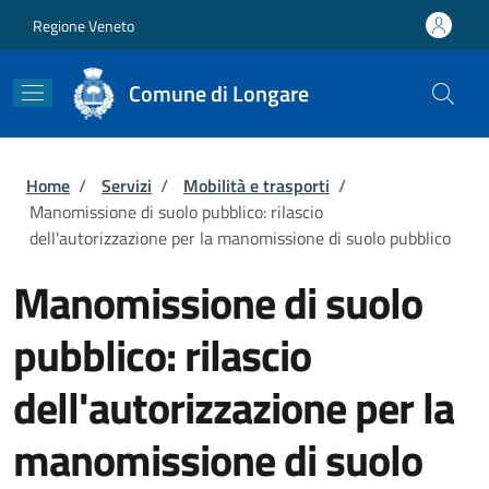
Salta al contenuto principale
Skip to footer content
Regione Veneto
Comune di Longare
Briciole di pane
Home
/
Servizi
/
Mobilità e trasporti
/
Manomissione di suolo pubblico: rilascio
dell'autorizzazione per la manomissione di suolo pubblico
Manomissione di suolo
pubblico: rilascio
dell'autorizzazione per la
manomissione di suolo