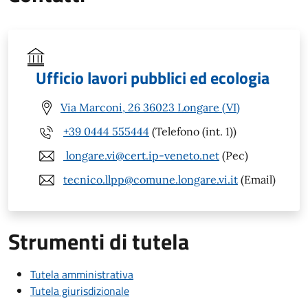
Ufficio lavori pubblici ed ecologia
Via Marconi, 26 36023 Longare (VI)
+39 0444 555444
(Telefono (int. 1))
longare.vi@cert.ip-veneto.net
(Pec)
tecnico.llpp@comune.longare.vi.it
(Email)
Strumenti di tutela
Tutela amministrativa
Tutela giurisdizionale