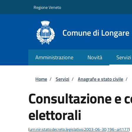
Salta al contenuto principale
Skip to footer content
Regione Veneto
Comune di Longare
Amministrazione
Novità
Servizi
Briciole di pane
Home
/
Servizi
/
Anagrafe e stato civile
/
Consultazione e co
elettorali
(
urn:nir:stato:decreto.legislativo:2003-06-30;196~art177
)