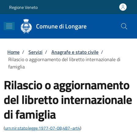
Salta al contenuto principale
Skip to footer content
Regione Veneto
Comune di Longare
Briciole di pane
Home
/
Servizi
/
Anagrafe e stato civile
/
Rilascio o aggiornamento del libretto internazionale di
famiglia
Rilascio o aggiornamento
del libretto internazionale
di famiglia
(
urn:nir:stato:legge:1977-07-08;487~art4
)