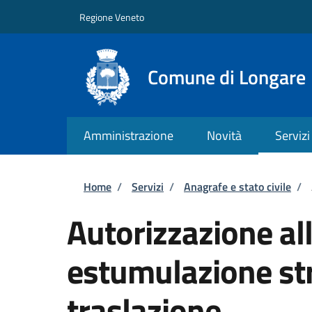
Salta al contenuto principale
Skip to footer content
Regione Veneto
Comune di Longare
Amministrazione
Novità
Servizi
Briciole di pane
Home
/
Servizi
/
Anagrafe e stato civile
/
Autorizzazione al
estumulazione str
traslazione