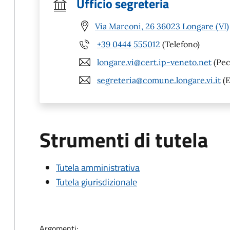
Ufficio segreteria
Via Marconi, 26 36023 Longare (VI)
+39 0444 555012
(Telefono)
longare.vi@cert.ip-veneto.net
(Pec
segreteria@comune.longare.vi.it
(E
Strumenti di tutela
Tutela amministrativa
Tutela giurisdizionale
Argomenti: