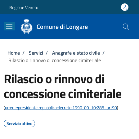
Salta al contenuto principale
Skip to footer content
Regione Veneto
Comune di Longare
Briciole di pane
Home
/
Servizi
/
Anagrafe e stato civile
/
Rilascio o rinnovo di concessione cimiteriale
Rilascio o rinnovo di
concessione cimiteriale
(
urn:nir:presidente.repubblica:decreto:1990-09-10;285~art90
)
Servizio attivo