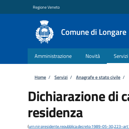
Salta al contenuto principale
Skip to footer content
Regione Veneto
Comune di Longare
Amministrazione
Novità
Servizi
Briciole di pane
Home
/
Servizi
/
Anagrafe e stato civile
/
Dichiarazione di 
residenza
(
urn:nir:presidente.repubblica:decreto:1989-05-30;223~ar