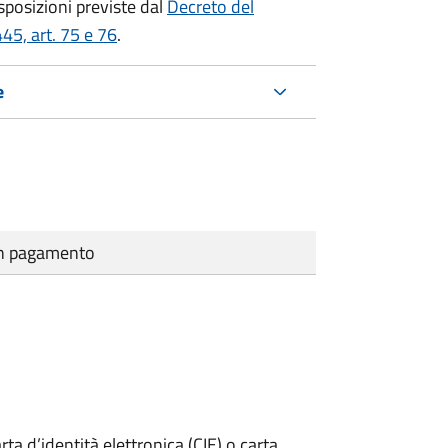
isposizioni previste dal
Decreto del
45, art. 75 e 76
.
e
cun pagamento
rta d’identità elettronica (CIE) o carta