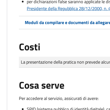
per dichiarazioni false saranno applicate le d
Presidente della Repubblica 28/12/2000, n. 4
Moduli da compilare e documenti da allegar
Costi
Tipo di pagamento
Importo
La presentazione della pratica non prevede al
Cosa serve
Per accedere al servizio, assicurati di avere:
SPID (sistema pubblico di identità digitale), ca