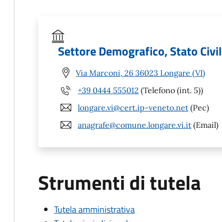
Settore Demografico, Stato Civile
Via Marconi, 26 36023 Longare (VI)
+39 0444 555012
(Telefono (int. 5))
longare.vi@cert.ip-veneto.net
(Pec)
anagrafe@comune.longare.vi.it
(Email)
Strumenti di tutela
Tutela amministrativa