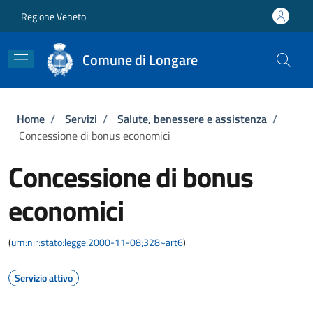
Salta al contenuto principale
Skip to footer content
Regione Veneto
Comune di Longare
Briciole di pane
Home
/
Servizi
/
Salute, benessere e assistenza
/
Concessione di bonus economici
Concessione di bonus
economici
(
urn:nir:stato:legge:2000-11-08;328~art6
)
Servizio attivo