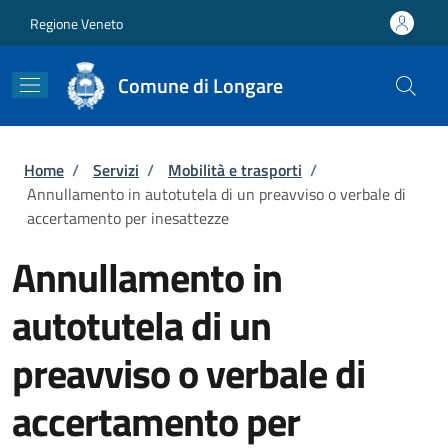
Salta al contenuto principale
Skip to footer content
Regione Veneto
Comune di Longare
Briciole di pane
Home
/
Servizi
/
Mobilità e trasporti
/
Annullamento in autotutela di un preavviso o verbale di
accertamento per inesattezze
Annullamento in
autotutela di un
preavviso o verbale di
accertamento per