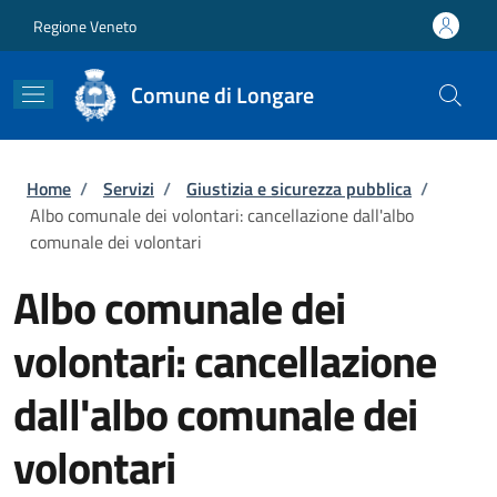
Salta al contenuto principale
Skip to footer content
Regione Veneto
Comune di Longare
Briciole di pane
Home
/
Servizi
/
Giustizia e sicurezza pubblica
/
Albo comunale dei volontari: cancellazione dall'albo
comunale dei volontari
Albo comunale dei
volontari: cancellazione
dall'albo comunale dei
volontari