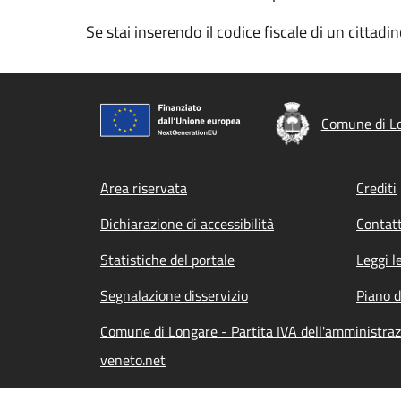
Se stai inserendo il codice fiscale di un cittad
Comune di L
Footer menu
Area riservata
Crediti
Dichiarazione di accessibilità
Contatt
Statistiche del portale
Leggi l
Segnalazione disservizio
Piano d
Comune di Longare - Partita IVA dell'amministra
veneto.net