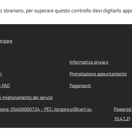
ino straniero, per superare questo controllo devi digitarlo a
ongare
Informativa privacy
i
Prenotazione appuntamento
e FAQ
Pagamenti
i miglioramento dei servizi
zione: 05400000724 - PEC: longare.vi@cert.ip-
Powered b
10.41.2)