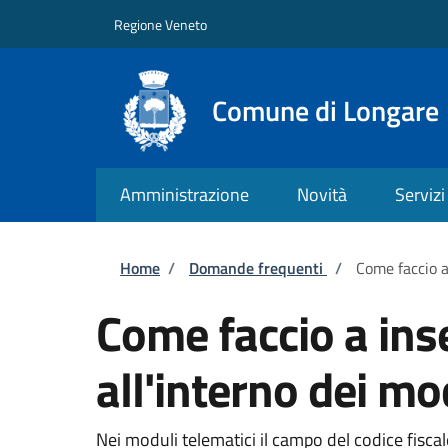
Salta al contenuto principale
Skip to footer content
Regione Veneto
Comune di Longare
Amministrazione
Novità
Servizi
Briciole di pane
Home
/
Domande frequenti
/
Come faccio a 
Come faccio a inse
all'interno dei mo
Nei moduli telematici il campo del codice fisca