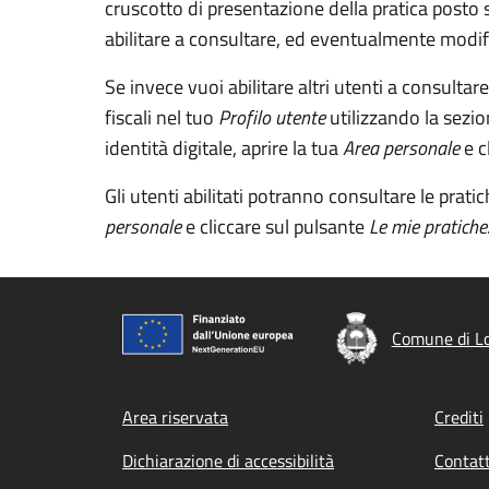
cruscotto di presentazione della pratica posto s
abilitare a consultare, ed eventualmente modifica
Se invece vuoi abilitare altri utenti a consultare
fiscali nel tuo
Profilo utente
utilizzando la sezi
identità digitale, aprire la tua
Area personale
e c
Gli utenti abilitati potranno consultare le prati
personale
e cliccare sul pulsante
Le mie pratiche
Comune di L
Footer menu
Area riservata
Crediti
Dichiarazione di accessibilità
Contatt