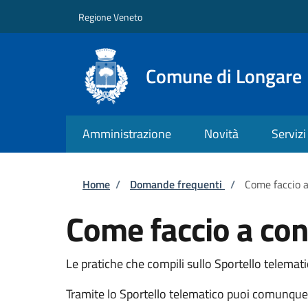
Salta al contenuto principale
Skip to footer content
Regione Veneto
Comune di Longare
Amministrazione
Novità
Servizi
Briciole di pane
Home
/
Domande frequenti
/
Come faccio a
Come faccio a cond
Le pratiche che compili sullo Sportello telemat
Tramite lo Sportello telematico puoi comunque c