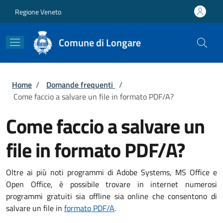
Salta al contenuto principale
Skip to footer content
Regione Veneto
Comune di Longare
Briciole di pane
Home
/
Domande frequenti
/
Come faccio a salvare un file in formato PDF/A?
Come faccio a salvare un
file in formato PDF/A?
Oltre ai più noti programmi di Adobe Systems, MS Office e
Open Office, è possibile trovare in internet numerosi
programmi gratuiti sia offline sia online che consentono di
salvare un file in
formato PDF/A
.