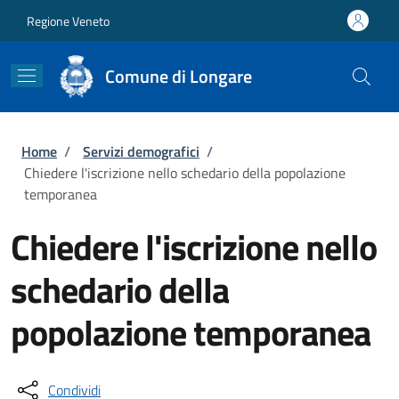
Salta al contenuto principale
Skip to footer content
Regione Veneto
Comune di Longare
Briciole di pane
Home
/
Servizi demografici
/
Chiedere l'iscrizione nello schedario della popolazione
temporanea
Chiedere l'iscrizione nello
schedario della
popolazione temporanea
Condividi