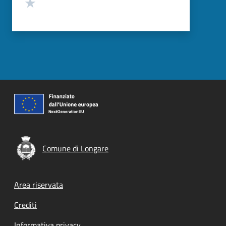
Valuta 1 stelle su 5
Comune di Longare
Footer menu
Area riservata
Crediti
Informativa privacy