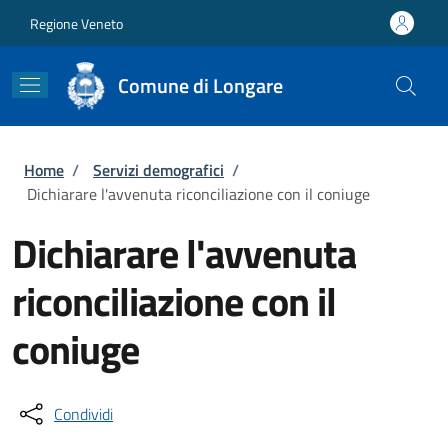
Salta al contenuto principale
Skip to footer content
Regione Veneto
Comune di Longare
Briciole di pane
Home
/
Servizi demografici
/
Dichiarare l'avvenuta riconciliazione con il coniuge
Dichiarare l'avvenuta
riconciliazione con il
coniuge
Condividi