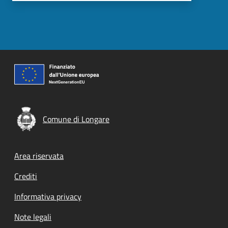
Comune di Longare
Footer menu
Area riservata
Crediti
Informativa privacy
Note legali