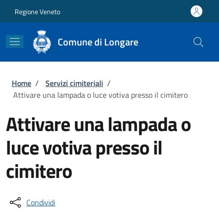
Salta al contenuto principale
Skip to footer content
Regione Veneto
Comune di Longare
Briciole di pane
Home
/
Servizi cimiteriali
/
Attivare una lampada o luce votiva presso il cimitero
Attivare una lampada o
luce votiva presso il
cimitero
Condividi